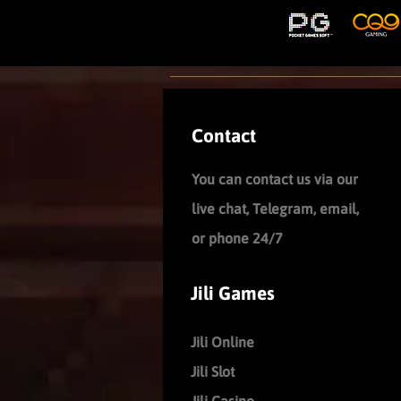
Contact
You can contact us via our
live chat, Telegram, email,
or phone 24/7
Jili Games
Jili Online
Jili Slot