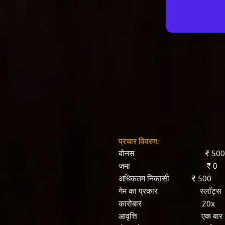
प्रचार विवरण:
बोनस ₹ 500
जमा ₹ 0
अधिकतम निकासी ₹ 500
गेम का प्रकार स्लॉट्स
कारोबार 20x
आवृत्ति एक बार