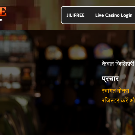
JILIFREE
Live Casino Login
केवल जिलिफ़्र
प्रचार
स्वागत बोनस
रजिस्टर करें और