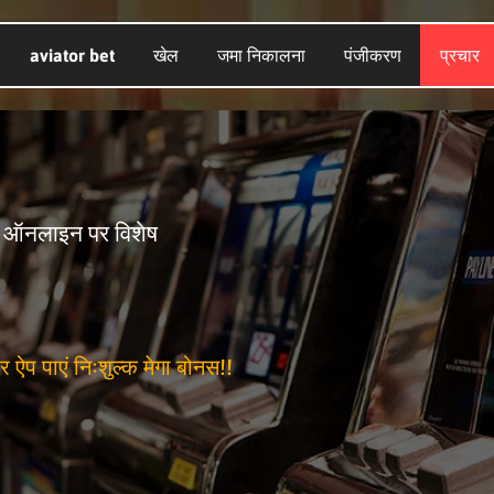
aviator bet
खेल
जमा निकालना
पंजीकरण
प्रचार
ी ऑनलाइन पर विशेष
 ऐप पाएं निःशुल्क मेगा बोनस!!