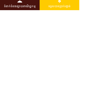
JB Casino
ទំនាក់ទំនងផ្សាយពាណិជ្ជកម្ម
ទទួលបានប្រាក់រង្វាន់
Navigation
Games
Deposit
About
Contact
Privacy Policy
Terms & Conditions
Jackpot Jili
Jackpot Jili Bonus
Jackpot Jili Blog
Find Us On