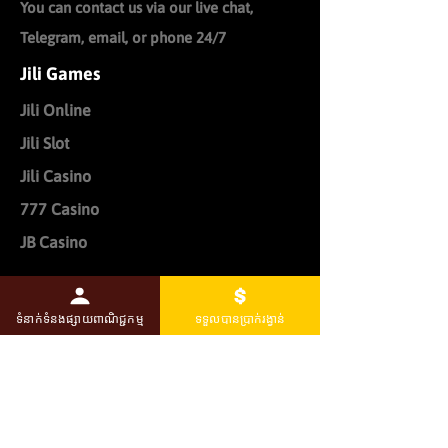
You can contact us via our live chat,
Telegram, email, or phone 24/7
Jili Games
Jili Online
Jili Slot
Jili Casino
777 Casino
JB Casino
Navigation
ទំនាក់ទំនងផ្សាយពាណិជ្ជកម្ម
ទទួលបានប្រាក់រង្វាន់
Games
Deposit
About
Contact