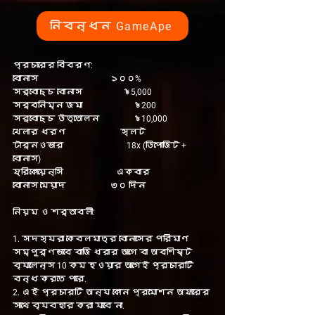
নিবন্ধন GameApe
প্রচারের বিবরণ:
বোনাস ১০০%
সর্বোচ্চ বোনাস ৳5,000
সর্বনিম্ন জমা ৳200
সর্বোচ্চ উত্তোলন ৳10,000
খেলার ধরণ স্লট
টার্নওভার 18x (ডিপোজিট +
বোনাস)
ফ্রিকোয়েন্সি একবার
বোনাস মেয়াদ ৩০ দিন
নিয়ম ও শর্তাবলী:
1. সদস্যরা কেবলমাত্র বোনাসের পরিমাণ
সম্পূর্ণভাবে বাজি ধরার আগে বা অবশিষ্ট
ব্যালেন্স 10 কম হওয়ার আগেই প্রচারটি
বন্ধ করতে পারে.
2. এই প্রচারটি অন্য কোন প্রমোশন অফারের
সাথে ব্যবহার করা যাবে না.