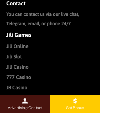
Contact
You can contact us via our live chat,
Telegram, email, or phone 24/7
Jili Games
Jili Online
Jili Slot
Jili Casino
777 Casino
JB Casino
Navigation
Advertising Contact
Get Bonus
Games
Deposit
About