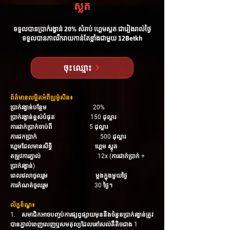
ស្លត
ទទួលបានប្រាក់រង្វាន់ 20% សំរាប់ ហ្គេមស្លត ជារៀងរាល់ថ្ងៃ
ទទួលបានភាពរីករាយកាន់តែខ្លាំងជាមួយ 12Betkh
ចុះឈ្មោះ
ព័ត៌មានលម្អិតអំពីប្រូម៉ូសិន៖
ប្រាក់រង្វាន់បន្ថែម 20%
ប្រាក់រង្វាន់ខ្ពស់បំផុត 150 ដុល្លារ
ការដាក់ប្រាក់ចាប់ពី 5 ដុល្លារ
ការដកប្រាក់ 500 ដុល្លារ
ហ្គេមដែលមានសិទ្ធិ ហ្គេម ស្លុត
តម្រូវការភ្នាល់ 12x (ការដាក់ប្រាក់ +
ប្រាក់រង្វាន់)
ពេលវេលាចូលរួម ម្តងក្នុងមួយថ្ងៃ
ការកំណត់ចូលរួម 30 ថ្ងៃ។
ល័ក្ខខ័ណ្ឌ៖
1. សមាជិកអាចបញ្ចប់ការផ្សព្វផ្សាយមុននឹងចំនួនប្រាក់រង្វាន់ត្រូវ
បានភ្នាល់ពេញលេញឬសមតុល្យដែលនៅសល់គឺតិចជាង 1