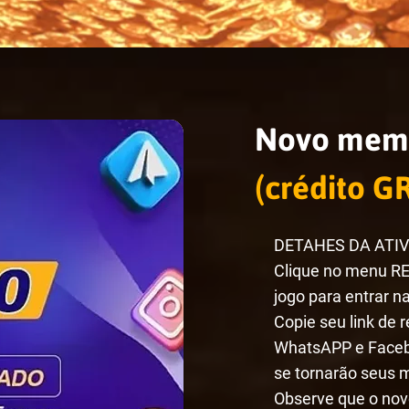
Novo me
(crédito 
DETAHES DA ATI
Clique no menu RE
jogo para entrar n
Copie seu link de 
WhatsAPP e Facebo
se tornarão seus 
Observe que o novo