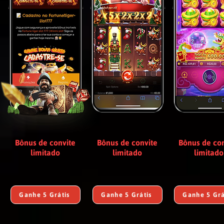
Bônus de convite
Bônus de convite
Bônus de con
limitado
limitado
limitado
Ganhe 5 Grátis
Ganhe 5 Grátis
Ganhe 5 Grá