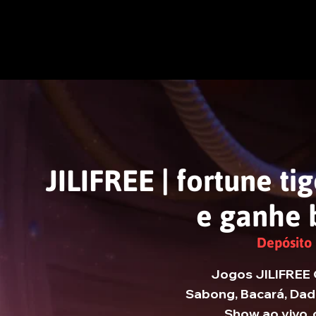
JILIFREE | fortune tig
e ganhe 
Depósito 
Jogos JILIFREE 
Sabong, Bacará, Dad
Show ao vivo, 