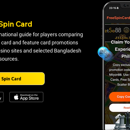
Spin Card
ational guide for players comparing
n card and feature card promotions
asino sites and selected Bangladesh
sources.
 Spin Card