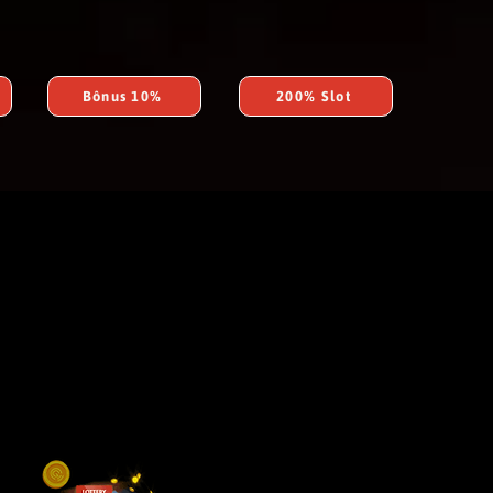
Bônus 10%
200% Slot