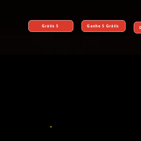
Grátis 5
Ganhe 5 Grátis