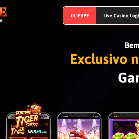
JILIFREE
Live Casino Log
Bem-
Exclusivo 
Gan