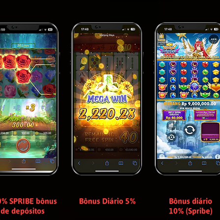
0% SPRIBE bônus
Bônus Diário 5%
Bônus diário
de depósitos
10% (Spribe)