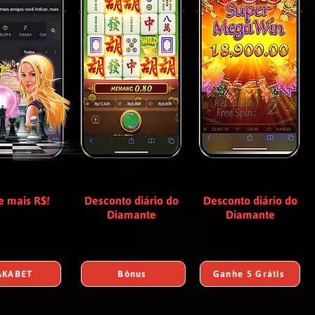
 mais R$!
Desconto diário do
Desconto diário do
Diamante
Diamante
KABET
Bônus
Ganhe 5 Grátis