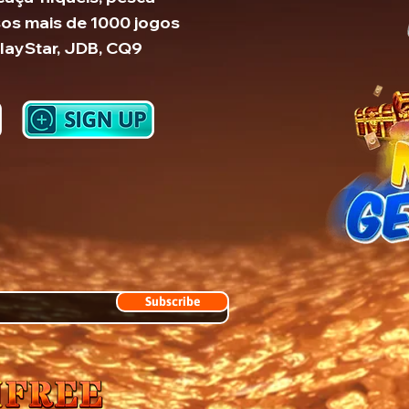
os mais de 1000 jogos
PlayStar, JDB, CQ9
Subscribe