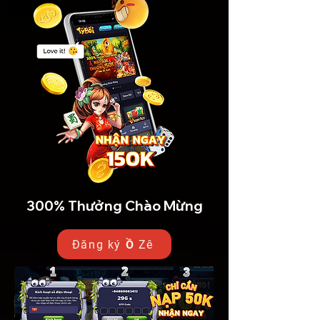
300% Thưởng Chào Mừng
Đăng ký Ồ Zê