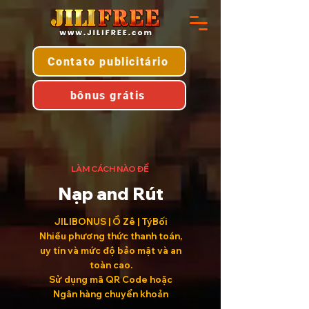
Contato publicitário
bônus grátis
LÀM CÁCH NÀO ĐỂ
Nạp and Rút
JILIBONUS | Ồ Zê | TýBối
Nhiều phương thức thanh toán,
uy tín và mức độ bảo mật và an
toàn cao.
Sử dụng mã QR Code hoặc
Ngân hàng chuyển khoản