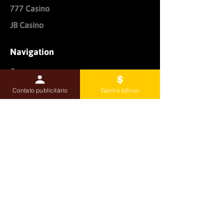
777 Casino
JB Casino
Navigation
Games
Deposit
Contato publicitário
Ganhe bônus
About
Contact
Privacy Policy
Terms & Conditions
Jackpot Jili
Jackpot Jili Bonus
Jackpot Jili Blog
Find Us On