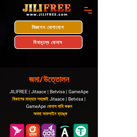
বিজ্ঞাপন যোগাযোগ
বিনামূল্যে বোনাস
জমা/উত্তোলন
JILIFREE | Jitaace | Betvisa | GameApe
বিকাশের মাধ্যমে সহজেই
Jitaace | Betvisa |
GameApe
বোনাস দাবি করুন
অথবা অফলাইন ব্যাঙ্ক