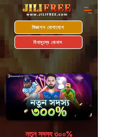
বিজ্ঞাপন যোগাযোগ
বিনামূল্যে বোনাস
নতুন সদস্য ৩০০%